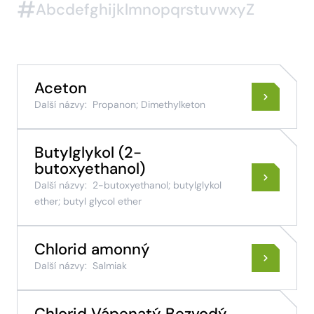
#
A
b
c
d
e
f
g
h
i
j
k
l
m
n
o
p
q
r
s
t
u
v
w
x
y
Z
Aceton
Další názvy:
Propanon; Dimethylketon
Butylglykol (2-
butoxyethanol)
Další názvy:
2-butoxyethanol; butylglykol
ether; butyl glycol ether
Chlorid amonný
Další názvy:
Salmiak