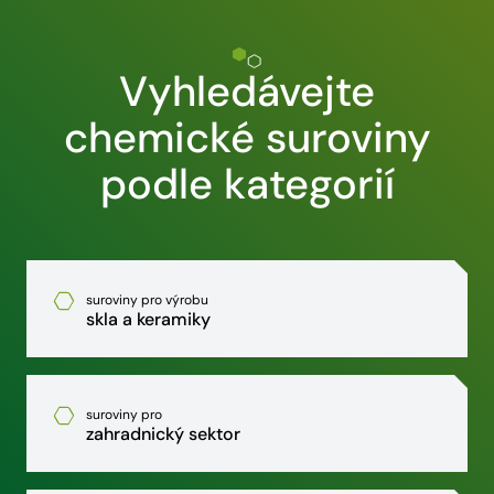
Vyhledávejte
chemické suroviny
podle kategorií
suroviny pro výrobu
skla a keramiky
suroviny pro
zahradnický sektor