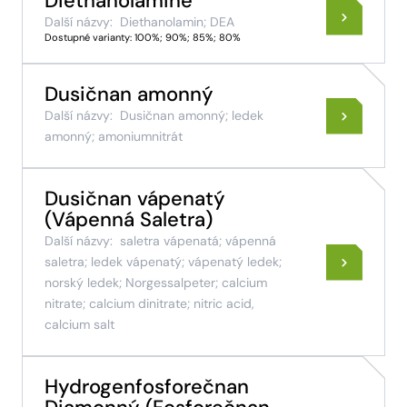
Diethanolamine
Další názvy:
Diethanolamin; DEA
Dostupné varianty: 100%; 90%; 85%; 80%
Dusičnan amonný
Další názvy:
Dusičnan amonný; ledek
amonný; amoniumnitrát
Dusičnan vápenatý
(Vápenná Saletra)
Další názvy:
saletra vápenatá; vápenná
saletra; ledek vápenatý; vápenatý ledek;
norský ledek; Norgessalpeter; calcium
nitrate; calcium dinitrate; nitric acid,
calcium salt
Hydrogenfosforečnan