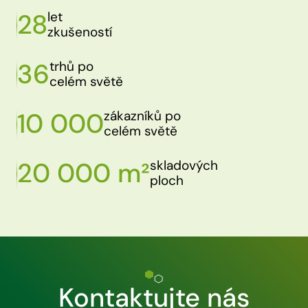
28
let
zkušeností
36
trhů po
celém světě
10 000
zákazníků po
celém světě
20 000 m²
skladových
ploch
Kontaktujte nás