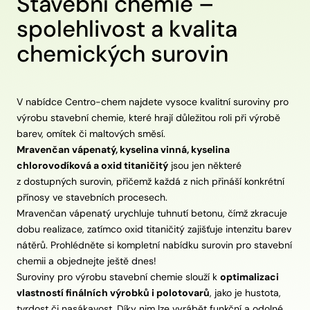
Stavební chemie –
spolehlivost a kvalita
chemických surovin
V nabídce Centro-chem najdete vysoce kvalitní suroviny pro
výrobu stavební chemie, které hrají důležitou roli při výrobě
barev, omítek či maltových směsí.
Mravenčan vápenatý, kyselina vinná, kyselina
chlorovodíková a oxid titaničitý
jsou jen některé
z dostupných surovin, přičemž každá z nich přináší konkrétní
přínosy ve stavebních procesech.
Mravenčan vápenatý urychluje tuhnutí betonu, čímž zkracuje
dobu realizace, zatímco oxid titaničitý zajišťuje intenzitu barev
nátěrů. Prohlédněte si kompletní nabídku surovin pro stavební
chemii a objednejte ještě dnes!
Suroviny pro výrobu stavební chemie slouží k
optimalizaci
vlastností finálních výrobků i polotovarů
, jako je hustota,
tvrdost či nasákavost. Díky nim lze vyrábět funkční a odolné