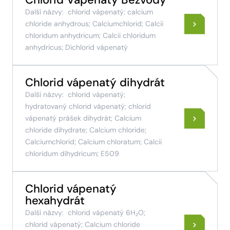
Chlorid Vápenatý Bezvodý
Další názvy:
chlorid vápenatý; calcium
chloride anhydrous; Calciumchlorid; Calcii
chloridum anhydricum; Calcii chloridum
anhydricus; Dichlorid vápenatý
Chlorid vápenatý dihydrát
Další názvy:
chlorid vápenatý;
hydratovaný chlorid vápenatý; chlorid
vápenatý prášek dihydrát; Calcium
chloride dihydrate; Calcium chloride;
Calciumchlorid; Calcium chloratum; Calcii
chloridum dihydricum; E509
Chlorid vápenatý
hexahydrát
Další názvy:
chlorid vápenatý 6H₂O;
chlorid vápenatý; Calcium chloride