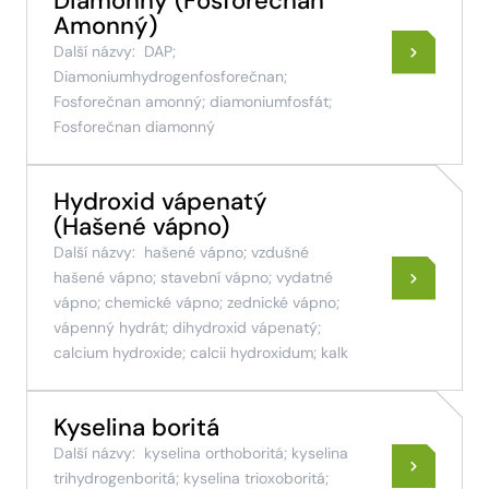
Diamonný (Fosforečnan
Amonný)
Další názvy:
DAP;
Diamoniumhydrogenfosforečnan;
Fosforečnan amonný; diamoniumfosfát;
Fosforečnan diamonný
Hydroxid vápenatý
(Hašené vápno)
Další názvy:
hašené vápno; vzdušné
hašené vápno; stavební vápno; vydatné
vápno; chemické vápno; zednické vápno;
vápenný hydrát; dihydroxid vápenatý;
calcium hydroxide; calcii hydroxidum; kalk
Kyselina boritá
Další názvy:
kyselina orthoboritá; kyselina
trihydrogenboritá; kyselina trioxoboritá;