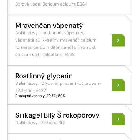
Borová voda; Boricum acidum; E284
Mravenčan vápenatý
Další názvy:
methanoát vápenatý;
vápenatá sůl kyseliny mravenčí; calcium
formate; calcium diformate; formic acid,
calcium salt; Calcoform; E238
Rostlinný glycerin
Další názvy:
Glycerol; propantriol; propan-
1,2,3-triol; E422
Dostupné varianty: 99,5%; 80%
Silikagel Bílý Širokopórový
Další názvy:
Silikagel Bílý