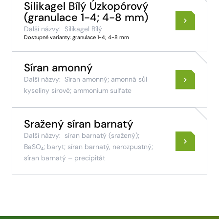
Silikagel Bílý Úzkopórový
(granulace 1-4; 4-8 mm)
Další názvy:
Silikagel Bílý
Dostupné varianty: granulace 1-4; 4-8 mm
Síran amonný
Další názvy:
Síran amonný; amonná sůl
kyseliny sírové; ammonium sulfate
Sražený síran barnatý
Další názvy:
síran barnatý (sražený);
BaSO₄; baryt; síran barnatý, nerozpustný;
síran barnatý – precipitát