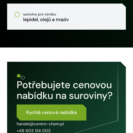
suroviny pro výrobu
lepidel, olejů a maziv
Potřebujete cenovou
nabídku na suroviny?
Rychlá cenová nabídka
handel@centro-chem.pl
+48 603 134 003