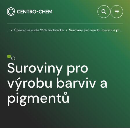
Przejdź do treści
Domovská stránka
Čpavková voda 25% technická
Suroviny pro výrobu barviv a pigmentů
Suroviny pro
výrobu barviv a
pigmentů