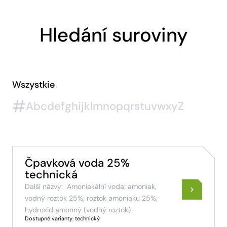
Hledání suroviny
Wszystkie
#
A
b
c
d
e
f
g
h
i
j
k
l
m
n
o
p
q
r
s
t
u
v
w
x
y
Z
Čpavková voda 25%
technická
Další názvy:
Amoniakální voda; amoniak,
vodný roztok 25%; roztok amoniaku 25%;
hydroxid amonný (vodný roztok)
Dostupné varianty: technický