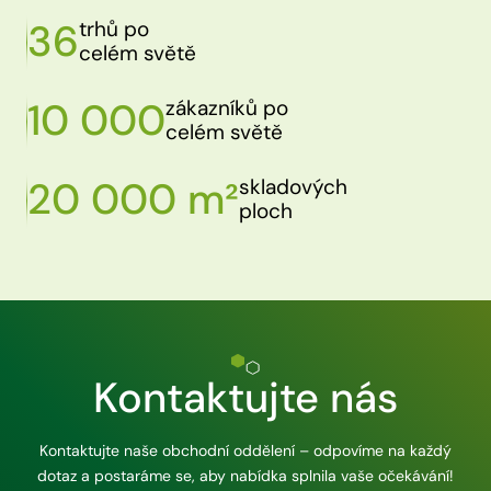
36
trhů po
celém světě
10 000
zákazníků po
celém světě
20 000 m²
skladových
ploch
Kontaktujte nás
Kontaktujte naše obchodní oddělení – odpovíme na každý
dotaz a postaráme se, aby nabídka splnila vaše očekávání!