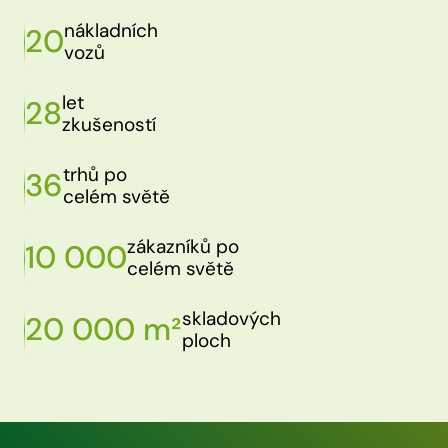
nákladních
20
vozů
let
28
zkušeností
trhů po
36
celém světě
zákazníků po
10 000
celém světě
skladových
20 000 m²
ploch