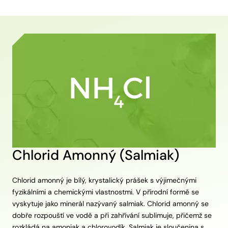
Chlorid Amonný (Salmiak)
Chlorid amonný je bílý, krystalický prášek s výjimečnými
fyzikálními a chemickými vlastnostmi. V přírodní formě se
vyskytuje jako minerál nazývaný salmiak. Chlorid amonný se
dobře rozpouští ve vodě a při zahřívání sublimuje, přičemž se
rozkládá na amoniak a chlorovodík. Salmiak je sloučenina s