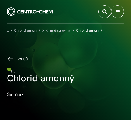
Przejdź do treści
Domovská stránka
Chlorid amonný
Krmné suroviny
Chlorid amonný
wróć
Chlorid amonný
Salmiak