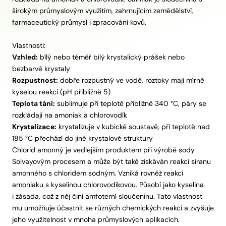
širokým průmyslovým využitím, zahrnujícím zemědělství,
farmaceutický průmysl i zpracování kovů.
Vlastnosti:
Vzhled:
bílý nebo téměř bílý krystalický prášek nebo
bezbarvé krystaly
Rozpustnost:
dobře rozpustný ve vodě, roztoky mají mírně
kyselou reakci (pH přibližně 5)
Teplota tání:
sublimuje při teplotě přibližně 340 °C, páry se
rozkládají na amoniak a chlorovodík
Krystalizace:
krystalizuje v kubické soustavě, při teplotě nad
185 °C přechází do jiné krystalové struktury
Chlorid amonný je vedlejším produktem při výrobě sody
Solvayovým procesem a může být také získáván reakcí síranu
amonného s chloridem sodným. Vzniká rovněž reakcí
amoniaku s kyselinou chlorovodíkovou. Působí jako kyselina
i zásada, což z něj činí amfoterní sloučeninu. Tato vlastnost
mu umožňuje účastnit se různých chemických reakcí a zvyšuje
jeho využitelnost v mnoha průmyslových aplikacích.