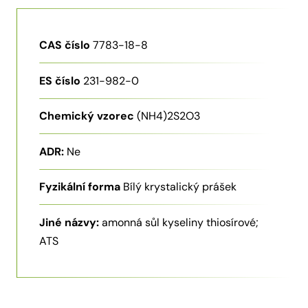
CAS číslo
7783-18-8
ES číslo
231-982-0
Chemický vzorec
(NH4)2S2O3
ADR:
Ne
Fyzikální forma
Bílý krystalický prášek
Jiné názvy:
amonná sůl kyseliny thiosírové;
ATS