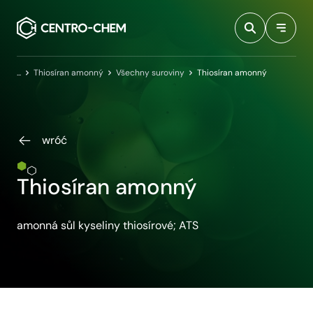
Przejdź do treści
Domovská stránka
Thiosíran amonný
Všechny suroviny
Thiosíran amonný
wróć
Thiosíran amonný
amonná sůl kyseliny thiosírové; ATS