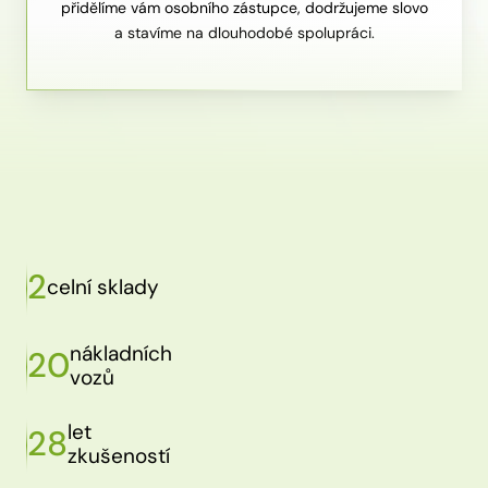
přidělíme vám osobního zástupce, dodržujeme slovo
a stavíme na dlouhodobé spolupráci.
2
celní sklady
nákladních
20
vozů
let
28
zkušeností