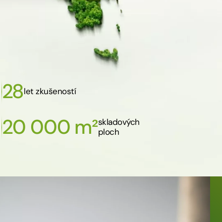
28
let zkušeností
20 000 m²
skladových
ploch