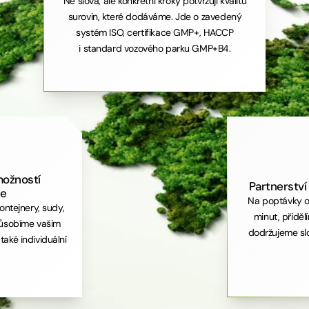
Ne slova, ale konkrétní kroky potvrzují kvalitu
surovin, které dodáváme. Jde o zavedený
systém ISO, certifikace GMP+, HACCP
i standard vozového parku GMP+B4.
možností
Partnerství
ce
Na poptávky o
kontejnery, sudy,
minut, přidě
způsobíme vašim
dodržujeme sl
aké individuální