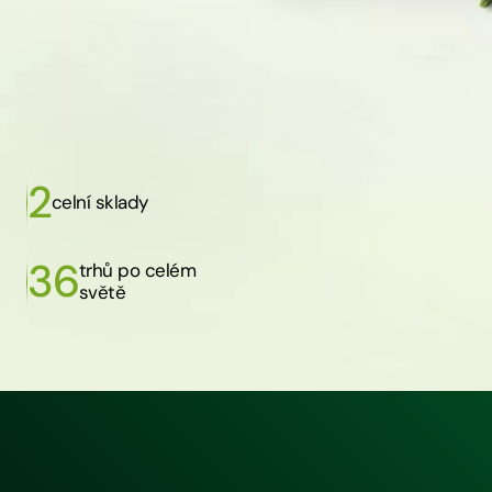
2
celní sklady
36
trhů po celém
světě