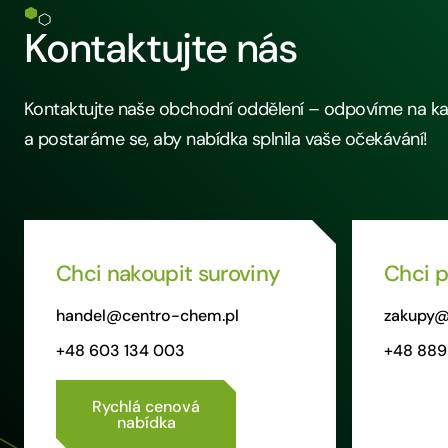
Kontaktujte nás
Kontaktujte naše obchodní oddělení – odpovíme na k
a postaráme se, aby nabídka splnila vaše očekávání!
Chci nakoupit suroviny
Chci p
handel@centro-chem.pl
zakupy@
+48 603 134 003
+48 889
Rychlá cenová
nabídka