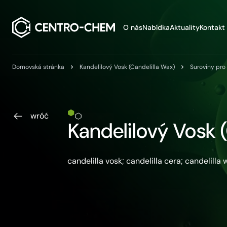
Przejdź do treści
O nás
Nabídka
Aktuality
Kontakt
Domovská stránka
Kandelilový Vosk (Candelilla Wax)
Suroviny pro
wróć
Kandelilový Vosk 
candelilla vosk; candelilla cera; candelilla