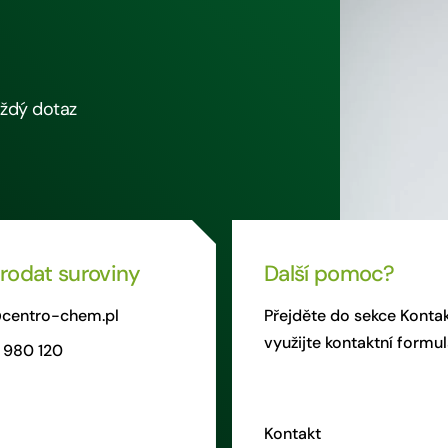
aždý dotaz
rodat suroviny
Další pomoc?
centro-chem.pl
Přejděte do sekce Kontak
využijte kontaktní formul
 980 120
Kontakt