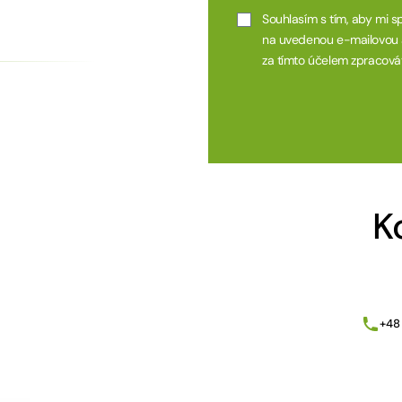
Souhlasím s tím, aby mi sp
na uvedenou e-mailovou a
za tímto účelem zpracová
Alternative:
K
+48