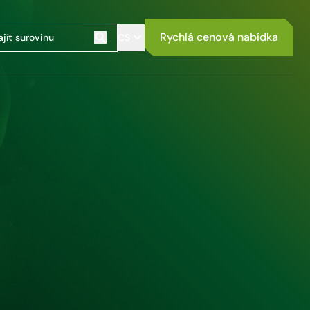
Rychlá cenová nabídka
CS
Szukaj