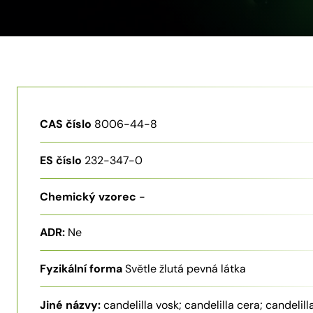
CAS číslo
8006-44-8
ES číslo
232-347-0
Chemický vzorec
-
ADR:
Ne
Fyzikální forma
Světle žlutá pevná látka
Jiné názvy:
candelilla vosk; candelilla cera; candelill