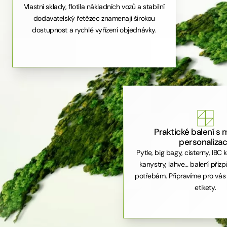
Vlastní sklady, flotila nákladních vozů a stabilní
dodavatelský řetězec znamenají širokou
dostupnost a rychlé vyřízení objednávky.
Praktické balení s 
personaliza
Pytle, big bagy, cisterny, IBC 
kanystry, lahve… balení při
potřebám. Připravíme pro vás t
etikety.