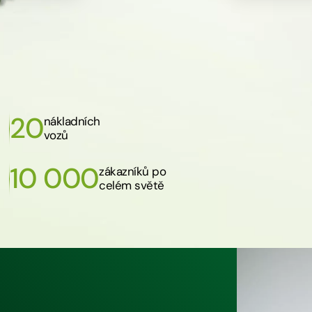
20
nákladních
vozů
10 000
zákazníků po
celém světě