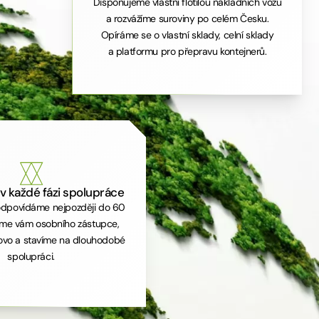
Disponujeme vlastní flotilou nákladních vozů
a rozvážíme suroviny po celém Česku.
Opíráme se o vlastní sklady, celní sklady
a platformu pro přepravu kontejnerů.
 v každé fázi spolupráce
dpovídáme nejpozději do 60
líme vám osobního zástupce,
ovo a stavíme na dlouhodobé
spolupráci.