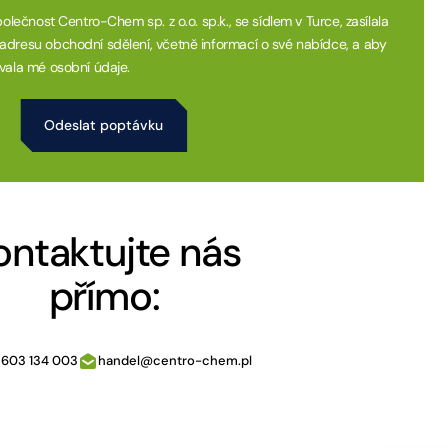
olečnost Centro-Chem sp. z o.o. sp.k., se sídlem v Turce, zasílala
dresu obchodní sdělení, včetně informací o své nabídce, a aby
vala mé osobní údaje.
ontaktujte nás
přímo:
 603 134 003
handel@centro-chem.pl