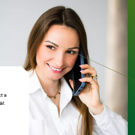
t a
ář.